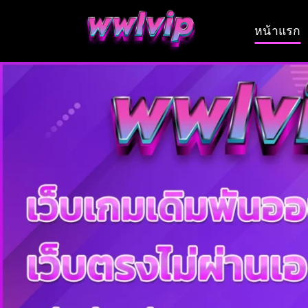
ข้าม
ไป
หน้าแรก
ยัง
เนื้อหา