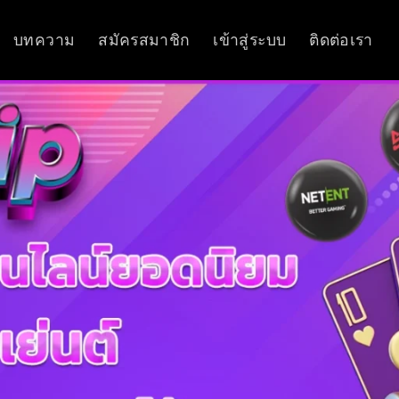
บทความ
สมัครสมาชิก
เข้าสู่ระบบ
ติดต่อเรา