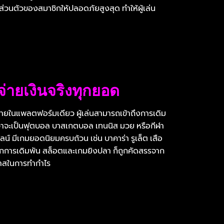
นตัวของสมาชิกให้ปลอดภัยสูงสุด ทำให้ผู้เล่น
่ายเงินจริงทุกยอด
ภายในแพลตฟอร์มเดียว ผู้เล่นสามารถเข้าถึงการเดิม
่ว่าจะเป็นฟุตบอล บาสเกตบอล เทนนิส มวย หรือกีฬา
น์ มีเกมยอดนิยมครบถ้วน เช่น บาคาร่า รูเล็ต เสือ
ทุกการเดิมพัน สล็อตและเกมยิงปลา ก็ถูกคัดสรรจาก
อกาสในการทำกำไร